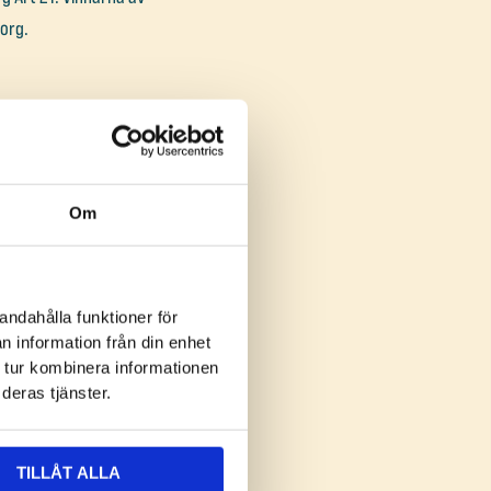
org.
Om
d flest röster) lyckats
(57 %) men även i Brasilien
an.
andahålla funktioner för
n information från din enhet
 tur kombinera informationen
deras tjänster.
TILLÅT ALLA