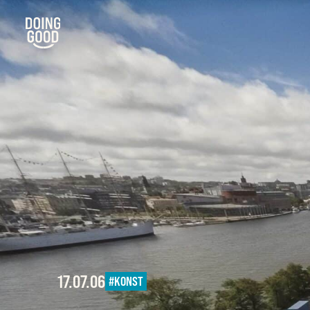
17.07.06
#KONST