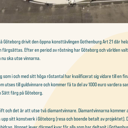
å Göteborg drivit den öppna konsttävlingen Gothenburg Art 21 där hela
 färgsättas. Efter en period av röstning har Göteborg och världen valt 
 nu ska utse vinnarna.
g som i och med sitt höga röstantal har kvalificerat sig vidare till en f
om utses till guldvinnare och kommer få ta del av 1000 euro vardera sa
 Sätt färg på Göteborg.
ift och det är att utse två diamantvinnare. Diamantvinnarna kommer at
 upp sitt konstverk i Göteborg (resa och boende betalt av projektet). 
bidrag. Hoppet lever därmed kvar för alla som har deltagit i Gothenbur