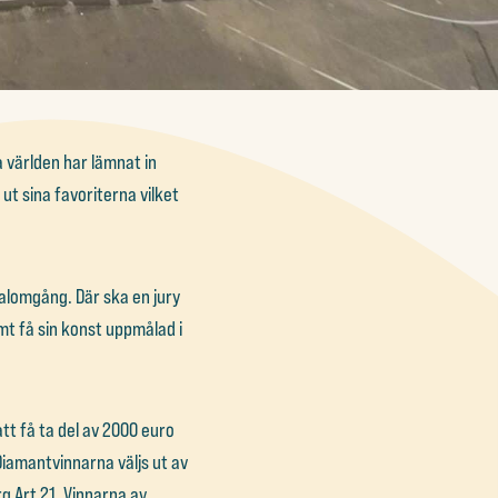
 världen har lämnat in
ut sina favoriterna vilket
inalomgång. Där ska en jury
mt få sin konst uppmålad i
t få ta del av 2000 euro
Diamantvinnarna väljs ut av
g Art 21. Vinnarna av