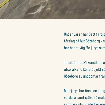
Under våren har Sätt färg p
förslag på hur Göteborg kan
har banat väg för juryn som
Totalt är det 21 konstförsla
utse vilka 10 konstobjekt s
Göteborg av ungdomar från
Men juryn har ännu en uppg
vardera samt själva få måla
samtliga inlämnade tävlings