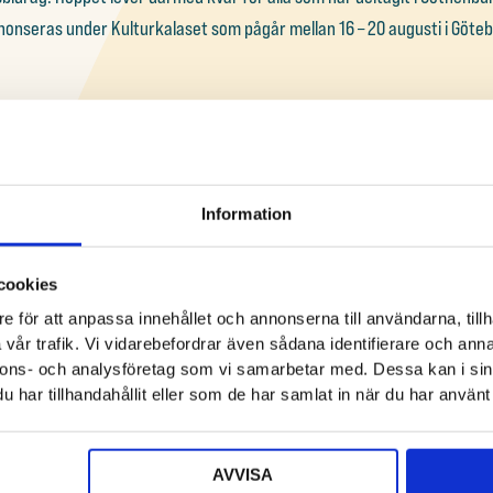
onseras under Kulturkalaset som pågår mellan 16 – 20 augusti i Göteb
N MED FLEST RÖSTER
Information
r kommit in till tävlingen och av dem har Top 21 (de 21 konstförslag me
erige har varit flitigast med att rösta och står för hälften av rösterna 
cookies
at. De bidragen som har fått allra flest röster kan du via bilderna ned
e för att anpassa innehållet och annonserna till användarna, tillh
vår trafik. Vi vidarebefordrar även sådana identifierare och anna
nnons- och analysföretag som vi samarbetar med. Dessa kan i sin
har tillhandahållit eller som de har samlat in när du har använt 
AVVISA