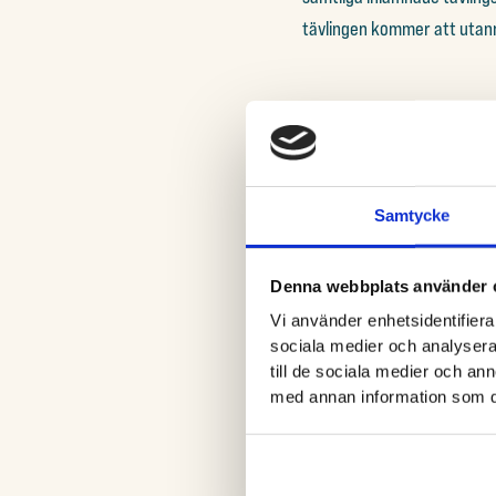
tävlingen kommer att utann
DE 21 BIDRAGE
Samtycke
Totalt har över 24 000 röste
samla ihop 14 165 röster! Sv
Denna webbplats använder 
har över 1240 personer röst
Vi använder enhetsidentifierar
sociala medier och analysera 
till de sociala medier och a
med annan information som du 