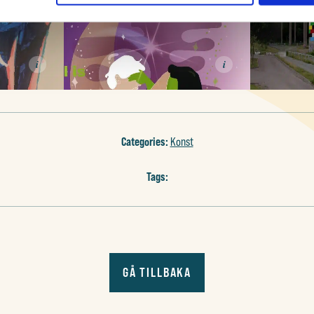
i
i
Categories:
Konst
Tags:
GÅ TILLBAKA