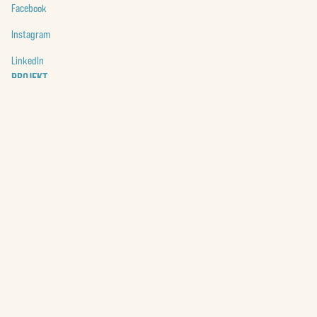
Facebook
Instagram
LinkedIn
PROJEKT
23 km konst
Art@Climate 2030
CARE EUkraine
Cool Green Deal
Till alla projekt
RESURSER
Build Forward
art@climate 2030