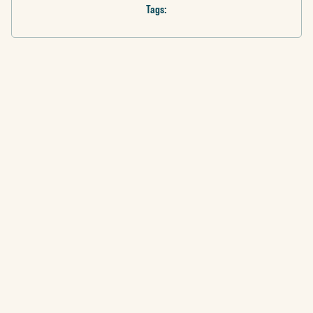
Tags:
GÅ TILLBAKA
/ 2023
SOCIALT