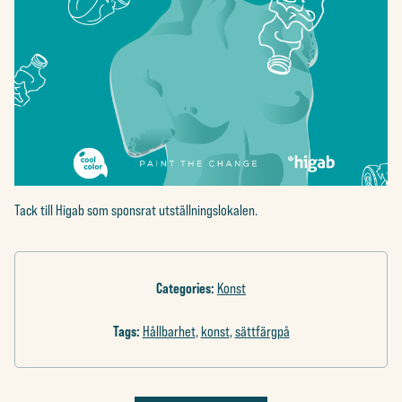
Tack till Higab som sponsrat utställningslokalen.
Categories:
Konst
Tags:
Hållbarhet
,
konst
,
sättfärgpå