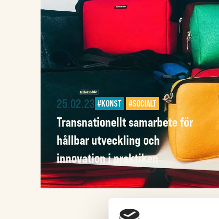
25.02.23
#KONST
#SOCIALT
Transnationellt samarbete för
hållbar utveckling och
innovation i praktiken