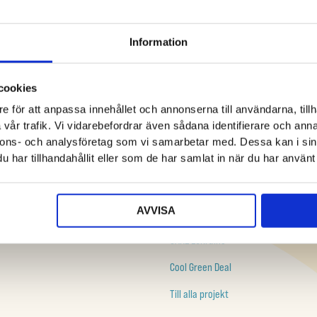
Information
cookies
e för att anpassa innehållet och annonserna till användarna, tillh
vår trafik. Vi vidarebefordrar även sådana identifierare och anna
nnons- och analysföretag som vi samarbetar med. Dessa kan i sin
PROJEKT
har tillhandahållit eller som de har samlat in när du har använt 
23 km konst
AVVISA
m
Art@Climate 2030
CARE EUkraine
Cool Green Deal
Till alla projekt