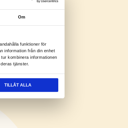
Om
andahålla funktioner för
n information från din enhet
 tur kombinera informationen
RESURSER
deras tjänster.
Build Forward
TILLÅT ALLA
art@climate 2030