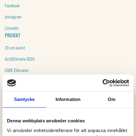
Facebook
Instagram
LinkedIn
PROJEKT
23 km konst
Art@Climate 2030
CARE EUkraine
Cool Green Deal
Till alla projekt
Samtycke
Information
Om
RESURSER
Build Forward
Denna webbplats använder cookies
art@climate 2030
Vi använder enhetsidentifierare för att anpassa innehållet