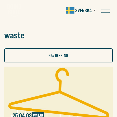
SVENSKA
▼
waste
NAVIGERING
ALLA
KONST
SOCIALT
25.04.03
#MILJÖ