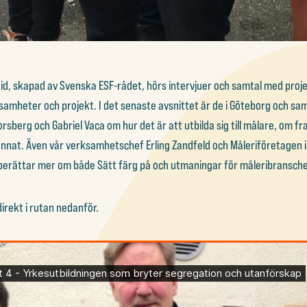
id, skapad av Svenska ESF-rådet, hörs intervjuer och samtal med proje
samheter och projekt. I det senaste avsnittet är de i Göteborg och sa
sberg och Gabriel Vaca om hur det är att utbilda sig till målare, om 
nat. Även vår verksamhetschef Erling Zandfeld och Måleriföretagen i
erättar mer om både Sätt färg på och utmaningar för måleribransche
irekt i rutan nedanför.