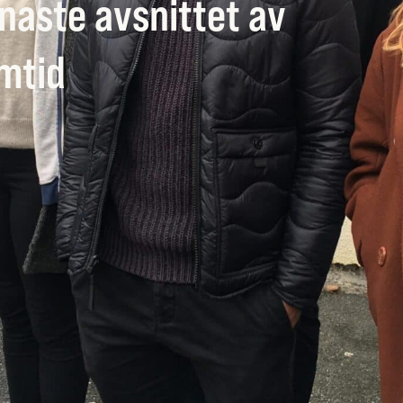
enaste avsnittet av
mtid