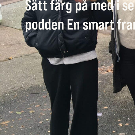
Sätt färg på med i s
podden En smart fra