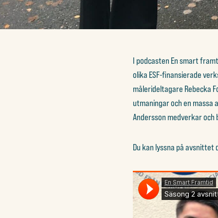
I podcasten En smart framt
olika ESF-finansierade verk
målerideltagare Rebecka For
utmaningar och en massa an
Andersson medverkar och b
Du kan lyssna på avsnittet d