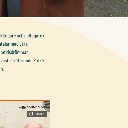
ktledare och deltagare i
mtalar med våra
framtidsdrömmar,
 västs ordförande Patrik
n.