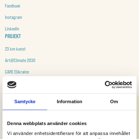
Facebook
Instagram
LinkedIn
PROJEKT
23 km konst
Art@Climate 2030
CARE EUkraine
Cool Green Deal
Till alla projekt
Samtycke
Information
Om
RESURSER
Build Forward
Denna webbplats använder cookies
art@climate 2030
Vi använder enhetsidentifierare för att anpassa innehållet