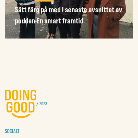
Sätt färg på med i senaste avsnittet av
MILJÖ
podden En smart framtid
/ 2023
SOCIALT