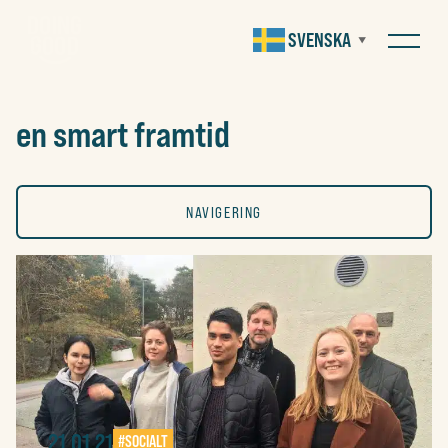
SVENSKA
▼
en smart framtid
NAVIGERING
ALLA
KONST
SOCIALT
21.01.21
#SOCIALT