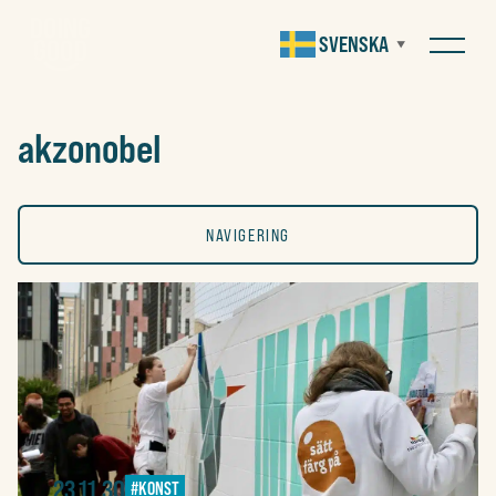
SVENSKA
▼
akzonobel
NAVIGERING
ALLA
KONST
SOCIALT
23.11.30
#KONST