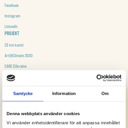
Facebook
Instagram
LinkedIn
PROJEKT
23 km konst
Art@Climate 2030
CARE EUkraine
Cool Green Deal
Till alla projekt
Samtycke
Information
Om
RESURSER
Build Forward
Denna webbplats använder cookies
art@climate 2030
Vi använder enhetsidentifierare för att anpassa innehållet