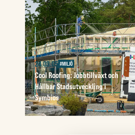
24.03.05
#MILJÖ
Cool Roofing: Jobbtillväxt och
Hållbar Stadsutveckling i
Symbios