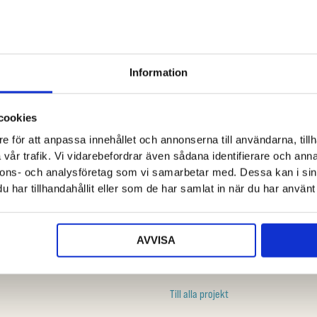
Information
cookies
e för att anpassa innehållet och annonserna till användarna, tillh
PROJEKT
vår trafik. Vi vidarebefordrar även sådana identifierare och anna
nnons- och analysföretag som vi samarbetar med. Dessa kan i sin
23 km konst
har tillhandahållit eller som de har samlat in när du har använt 
m
Art@Climate 2030
CARE EUkraine
AVVISA
Cool Green Deal
Till alla projekt