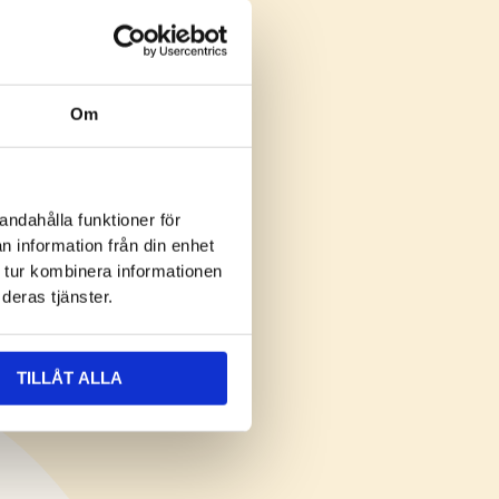
Om
andahålla funktioner för
RESURSER
n information från din enhet
 tur kombinera informationen
Build Forward
deras tjänster.
art@climate 2030
TILLÅT ALLA