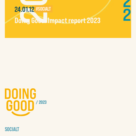
24.01.12
#SOCIALT
MILJÖ
Doing Good: Impact report 2023
/ 2023
SOCIALT