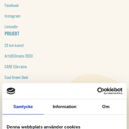
Facebook
Instagram
LinkedIn
PROJEKT
23 km konst
Art@Climate 2030
CARE EUkraine
Cool Green Deal
Till alla projekt
RESURSER
Samtycke
Information
Om
Build Forward
art@climate 2030
Denna webbplats använder cookies