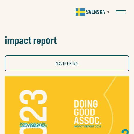
SVENSKA
▼
impact report
NAVIGERING
ALLA
KONST
SOCIALT