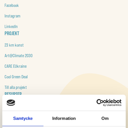
Facebook
Instagram
LinkedIn
PROJEKT
23 km konst
Art@Climate 2030
CARE EUkraine
Cool Green Deal
Till alla projekt
RESURSER
Build Forward
art@climate 2030
Samtycke
Information
Om