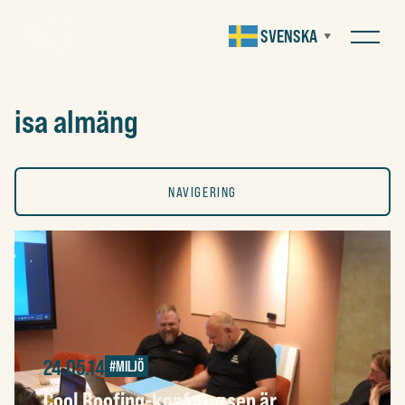
SVENSKA
▼
isa almäng
NAVIGERING
ALLA
KONST
24.05.14
#MILJÖ
SOCIALT
Cool Roofing-konferensen är