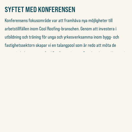
SYFTET MED KONFERENSEN
Konferensens fokusområde var att framhäva nya möjligheter till
arbetstillfällen inom Cool Roofing-branschen. Genom att investera i
utbildning och träning för unga och yrkesverksamma inom bygg- och
fastighetssektorn skapar vi en talangpool som är redo att möta de
växande behoven inom Cool Roofing-industrin. Det slutgiltiga målet med
ClimaUrbanAbiliity är därför att skapa en utbildningsplan i IIPLES läroplan
för att systematisera utbildning inom Cool Roofing för elever inom bygg
och måleri. Genom samarbetet vill vi både rusta unga talanger med
kunskap och färdigheter och öppna upp dörrarna för nya jobbmöjligheter
på den gröna arbetsmarknaden.
Vi vill rikta ett stort tack till Thermo-Logic och vår projektpartner IIPLE
som gjort detta möjligt. Deras engagemang och stöd har inte bara ökat
medvetenheten och intresset för Cool Roofing, utan också banat väg för