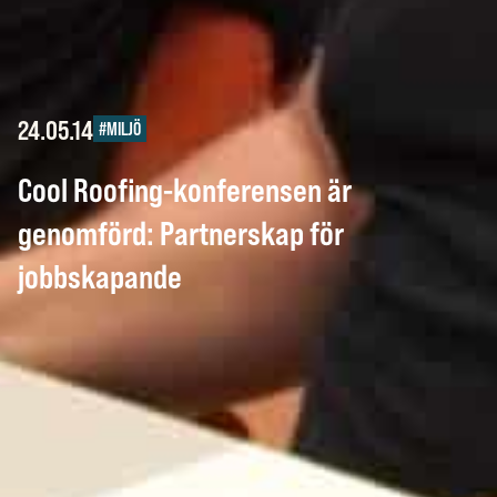
24.05.14
#MILJÖ
Cool Roofing-konferensen är
genomförd: Partnerskap för
jobbskapande