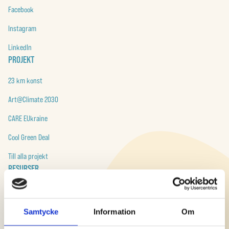
Facebook
Instagram
LinkedIn
PROJEKT
23 km konst
Art@Climate 2030
CARE EUkraine
Cool Green Deal
Till alla projekt
RESURSER
Build Forward
art@climate 2030
Samtycke
Information
Om