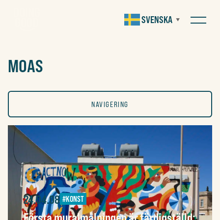
SVENSKA
▼
MOAS
NAVIGERING
ALLA
KONST
24.04.08
#KONST
SOCIALT
Första muralmålningen är färdigställd: