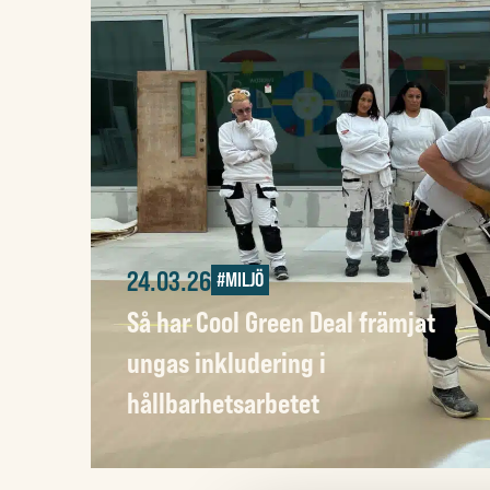
24.03.26
#MILJÖ
Så har Cool Green Deal främjat
ungas inkludering i
hållbarhetsarbetet