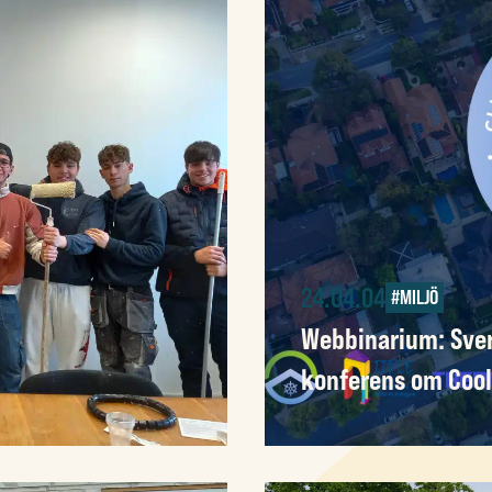
24.04.04
#MILJÖ
Webbinarium: Sver
konferens om Cool