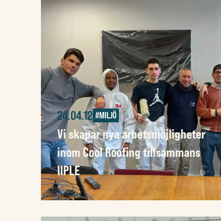
24.04.12
#MILJÖ
Vi skapar nya arbetsmöjligheter
inom Cool Roofing tillsammans
IIPLE