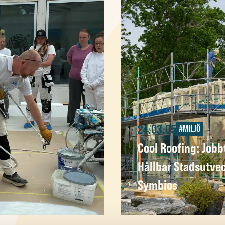
24.03.05
#MILJÖ
Cool Roofing: Jobb
Hållbar Stadsutvec
Symbios