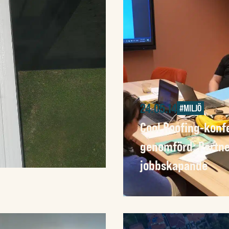
24.05.14
#MILJÖ
Cool Roofing-konf
genomförd: Partne
jobbskapande