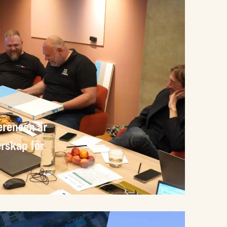
erensen är
rskap för