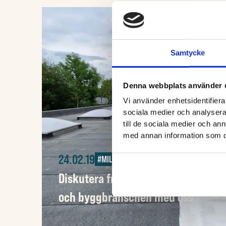
Samtycke
Denna webbplats använder 
Vi använder enhetsidentifierar
sociala medier och analysera 
till de sociala medier och a
med annan information som du 
24.02.19
#MILJÖ
Diskutera framtiden för måleri-
och byggbranschen med oss