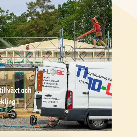
tillväxt och
kling i