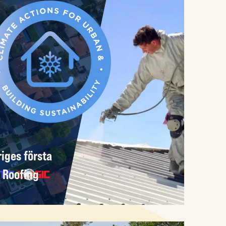
iges första
 Roofing