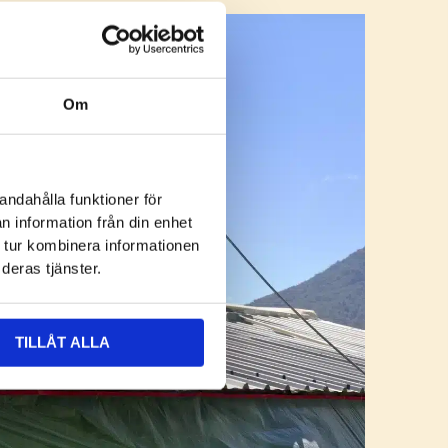
Om
andahålla funktioner för
n information från din enhet
 tur kombinera informationen
deras tjänster.
ativ har
TILLÅT ALLA
us på ”Cool