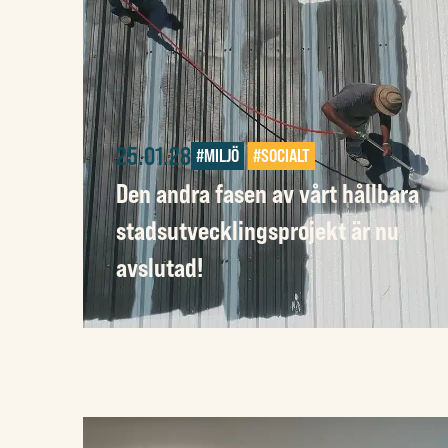
25.01.28
#MILJÖ
#SOCIALT
Den andra fasen av vårt hållbara
stadsutvecklingsprojekt är nu
avslutad!