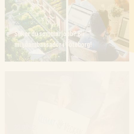
23.05.29
Söker du sommarjobb? Bli
miljöambassadör i Göteborg!
23.05.22