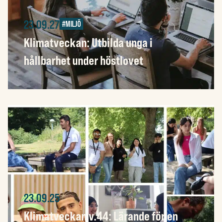
23.09.27
#MILJÖ
Klimatveckan: Utbilda unga i
hållbarhet under höstlovet
23.09.25
Klimatveckan v.44: Lärande för en