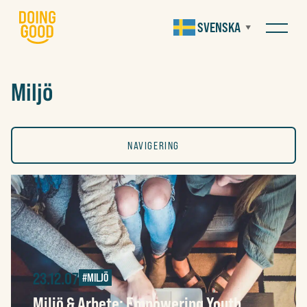
SVENSKA
▼
Miljö
NAVIGERING
ALLA
KONST
23.12.07
#MILJÖ
SOCIALT
Miljö & Arbete: Empowering Youth