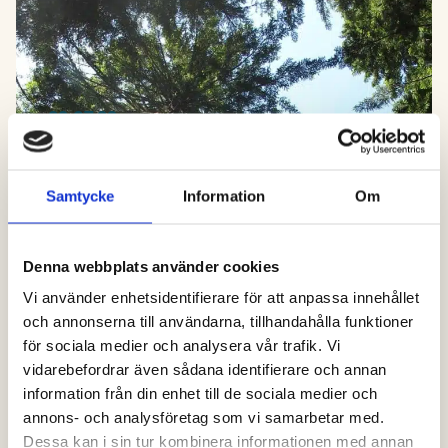
23.07.23
Framgångar för klimatet inom
projektet ”Miljö & Arbete”
Samtycke
Information
Om
Denna webbplats använder cookies
Vi använder enhetsidentifierare för att anpassa innehållet
och annonserna till användarna, tillhandahålla funktioner
för sociala medier och analysera vår trafik. Vi
vidarebefordrar även sådana identifierare och annan
information från din enhet till de sociala medier och
annons- och analysföretag som vi samarbetar med.
Dessa kan i sin tur kombinera informationen med annan