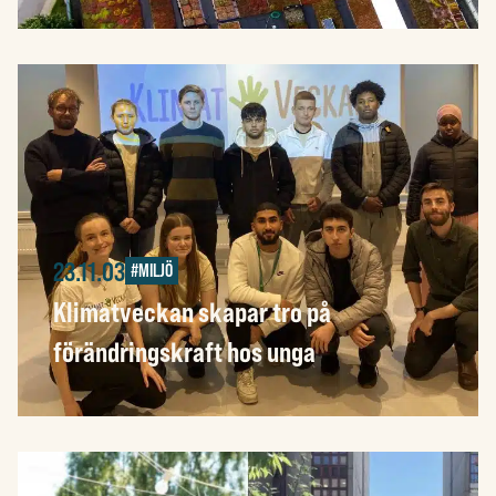
23.11.03
#MILJÖ
Klimatveckan skapar tro på
förändringskraft hos unga