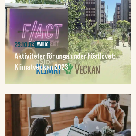
23.10.03
#MILJÖ
Aktiviteter för unga under höstlovet:
Klimatveckan 2023