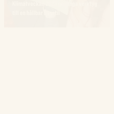
Klimatveckan 2023 ger unga verktyg
till en hållbar livsstil
23.03.30