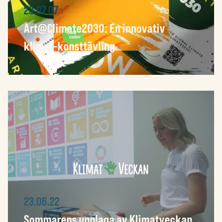
23.07.07
Art@Climate2030: En innovativ
klimat-konsttävling
23.06.22
Sommarens upplaga av Klimatveckan